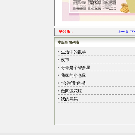
第06版：
上一版
下
本版新闻列表
生活中的数学
夜市
哥哥是个智多星
我家的小仓鼠
“会说话”的书
做陶泥花瓶
我的妈妈