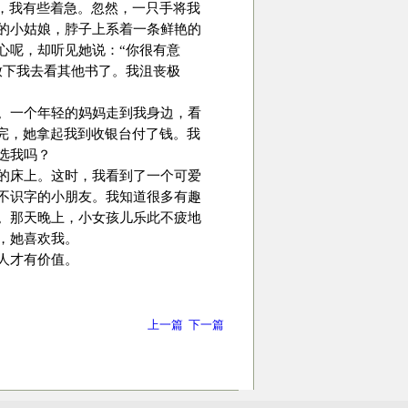
”，我有些着急。忽然，一只手将我
的小姑娘，脖子上系着一条鲜艳的
心呢，却听见她说：“你很有意
放下我去看其他书了。我沮丧极
。一个年轻的妈妈走到我身边，看
说完，她拿起我到收银台付了钱。我
选我吗？
的床上。这时，我看到了一个可爱
不识字的小朋友。我知道很多有趣
。那天晚上，小女孩儿乐此不疲地
，她喜欢我。
人才有价值。
上一篇
下一篇