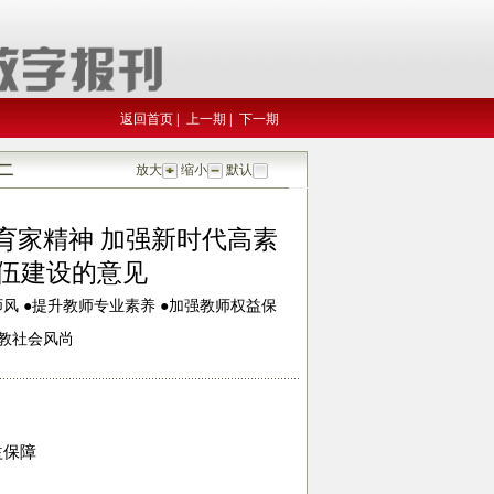
返回首页
|
上一期
|
下一期
二
放大
缩小
默认
育家精神 加强新时代高素
伍建设的意见
风 ●提升教师专业素养 ●加强教师权益保
重教社会风尚
益保障