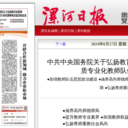
漯河名城网
|
漯河日报
|
漯河晚报
下一篇
2024年8月27日
星期
中共中央国务院关于弘扬教
质专业化教师队
●加强教师队伍思想政治建设 ●涵养高尚师德师
障 ●弘扬尊师
●涵养高尚师德师风
●提升教师专业素养 ●加强教师权
●弘扬尊师重教社会风尚