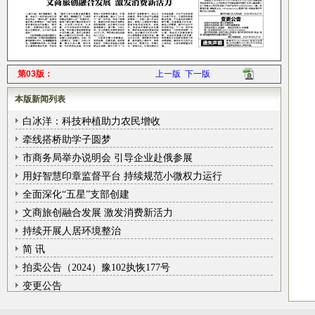
第03版：
上一版
下一版
本版新闻列表
白冰洋：科技种植助力农民增收
牵线搭桥助学子圆梦
市商务局举办说明会 引导企业赴俄参展
用好智慧印章监督平台 持续规范小微权力运行
全面深化“五星”支部创建
文商旅创融合发展 激发消费新活力
持续开展人居环境整治
简 讯
拍卖公告（2024）豫102执恢177号
变更公告
遗失声明