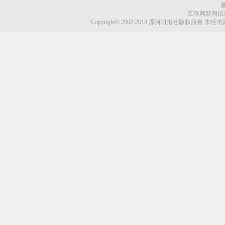
成立“五大引才”专班 助推“人才强县”战略实施
豫
互联网新闻信息服
及时查处违规收取电费行为
Copyright© 2002-2018 漯河日报社版权所有 