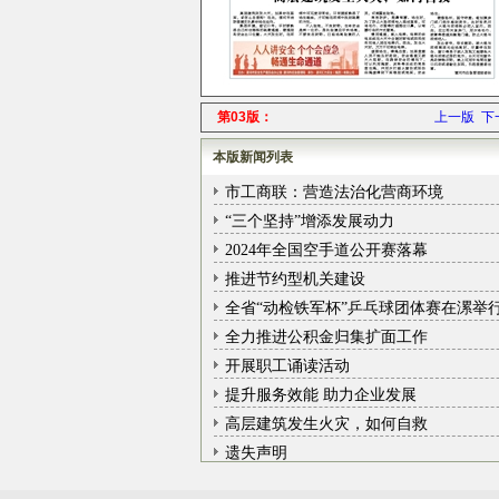
第03版：
上一版
下
本版新闻列表
市工商联：营造法治化营商环境
“三个坚持”增添发展动力
2024年全国空手道公开赛落幕
推进节约型机关建设
全省“动检铁军杯”乒乓球团体赛在漯举
全力推进公积金归集扩面工作
开展职工诵读活动
提升服务效能 助力企业发展
高层建筑发生火灾，如何自救
遗失声明