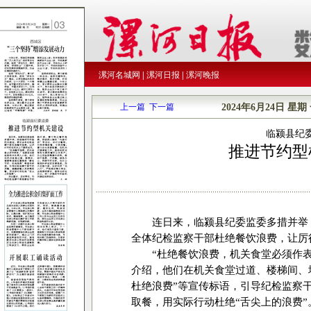
漯河名城网
|
漯河日报
|
漯河晚报
上一篇
下一篇
2024年6月24日
星期
临颍县纪
推进节约型
连日来，临颍县纪委监委多措并举
全体纪检监察干部杜绝餐饮浪费，让厉
“杜绝餐饮浪费，机关食堂必须作
介绍，他们在机关食堂过道、楼梯间、
杜绝浪费”等宣传标语，引导纪检监察
取餐，用实际行动杜绝“舌尖上的浪费”