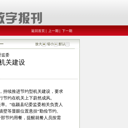
返回首页
|
上一期
|
下一期
一
放大
缩小
默认
委监委
机关建设
，持续推进节约型机关建设，要求
行节约在机关上下蔚然成风。
表率。”临颍县纪委监委相关负责人
墙壁等显眼位置悬挂“勤俭节约、
干部节约用餐，提醒就餐人员按需
。