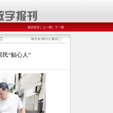
返回首页
|
上一期
|
下一期
二
放大
缩小
默认
居民“贴心人”