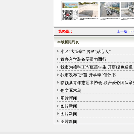
第05版：
上一版
下
本版新闻列表
小区“大管家” 居民“贴心人”
置办入学装备要量力而行
我市为接种HPV疫苗学生 开辟绿色通道
我市发布“护苗·开学季”倡议书
临颍县青年志愿者协会 联合爱心团队举
创文啄木鸟
图片新闻
图片新闻
图片新闻
图片新闻
图片新闻