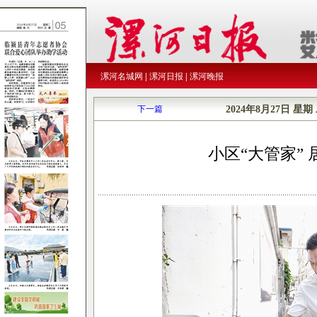
漯河名城网
|
漯河日报
|
漯河晚报
下一篇
2024年8月27日
星期
小区“大管家” 