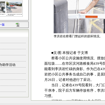
一版
李洪岩在察看门禁起杆的损坏情况。
■文/图 本报记者 于文博
察看小区公共设施使用情况、摆放
面垃圾……在市区滨河路粮食局439号
办助学活动
能看到李洪岩忙碌的身影。作为已在439
岩把小区公共事务当成自己的事，是居民们
月26日，记者对他进行了采访。
当日，记者在439号院看到，大
干净净，院子后方车辆停放有序，李洪
习惯。
据了解，439号院有200多户居民，