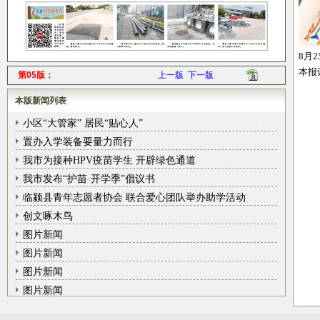
8月
本报
第05版：
上一版
下一版
本版新闻列表
小区“大管家” 居民“贴心人”
置办入学装备要量力而行
我市为接种HPV疫苗学生 开辟绿色通道
我市发布“护苗·开学季”倡议书
临颍县青年志愿者协会 联合爱心团队举办助学活动
创文啄木鸟
图片新闻
图片新闻
图片新闻
图片新闻
图片新闻