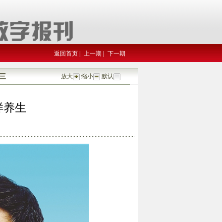
返回首页
|
上一期
|
下一期
三
放大
缩小
默认
样养生